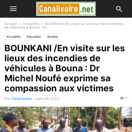
Accueil
Actualités
BOUNKANI /En visite sur les lieux des incendies
de véhicules à Bouna : Dr...
Actualités
Education
Société
BOUNKANI /En visite sur les
lieux des incendies de
véhicules à Bouna : Dr
Michel Noufé exprime sa
compassion aux victimes
0
Par
Canal Ivoire
-
mars 29, 2023