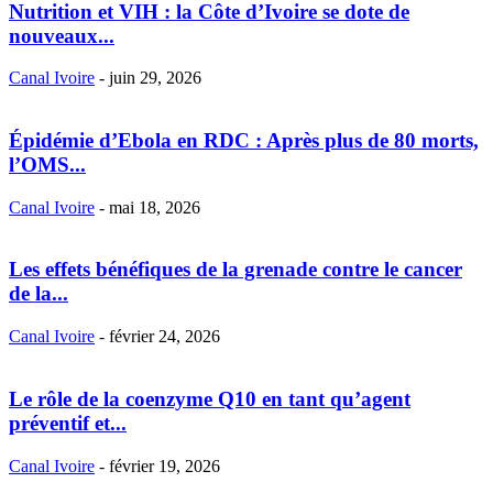
Nutrition et VIH : la Côte d’Ivoire se dote de
nouveaux...
Canal Ivoire
-
juin 29, 2026
Épidémie d’Ebola en RDC : Après plus de 80 morts,
l’OMS...
Canal Ivoire
-
mai 18, 2026
Les effets bénéfiques de la grenade contre le cancer
de la...
Canal Ivoire
-
février 24, 2026
Le rôle de la coenzyme Q10 en tant qu’agent
préventif et...
Canal Ivoire
-
février 19, 2026