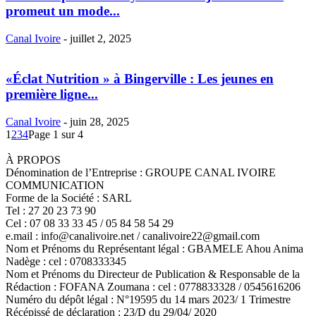
promeut un mode...
Canal Ivoire
-
juillet 2, 2025
«Éclat Nutrition » à Bingerville : Les jeunes en
première ligne...
Canal Ivoire
-
juin 28, 2025
1
2
3
4
Page 1 sur 4
À PROPOS
Dénomination de l’Entreprise : GROUPE CANAL IVOIRE
COMMUNICATION
Forme de la Société : SARL
Tel : 27 20 23 73 90
Cel : 07 08 33 33 45 / 05 84 58 54 29
e.mail : info@canalivoire.net / canalivoire22@gmail.com
Nom et Prénoms du Représentant légal : GBAMELE Ahou Anima
Nadège : cel : 0708333345
Nom et Prénoms du Directeur de Publication & Responsable de la
Rédaction : FOFANA Zoumana : cel : 0778833328 / 0545616206
Numéro du dépôt légal : N°19595 du 14 mars 2023/ 1 Trimestre
Récépissé de déclaration : 23/D du 29/04/ 2020