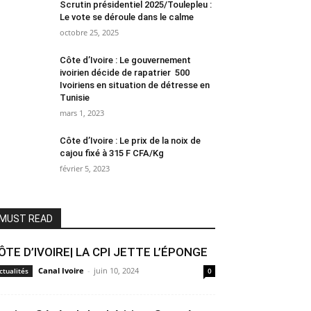
Scrutin présidentiel 2025/Toulepleu :
Le vote se déroule dans le calme
octobre 25, 2025
Côte d’Ivoire : Le gouvernement
ivoirien décide de rapatrier 500
Ivoiriens en situation de détresse en
Tunisie
mars 1, 2023
Côte d’Ivoire : Le prix de la noix de
cajou fixé à 315 F CFA/Kg
février 5, 2023
MUST READ
ÔTE D’IVOIRE| LA CPI JETTE L’ÉPONGE
Canal Ivoire
-
juin 10, 2024
ctualités
0