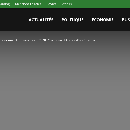
reaming
Mentions Légales
Scores
WebTV
ACTUALITÉS
POLITIQUE
ECONOMIE
BUS
s journées d’immersion : L’ONG ‘’Femme d’Aujourd’hui’’ forme...