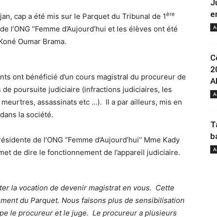
J
e
ère
djan, cap a été mis sur le Parquet du Tribunal de 1
A
 de l’ONG ‘’Femme d’Aujourd’hui et les élèves ont été
. Koné Oumar Brama.
C
2
ants ont bénéficié d’un cours magistral du procureur de
A
e poursuite judiciaire (infractions judiciaires, les
A
 meurtres, assassinats etc …). Il a par ailleurs, mis en
dans la société.
T
b
 présidente de l’ONG ‘’Femme d’Aujourd’hui’’ Mme Kady
A
rmet de dire le fonctionnement de l’appareil judiciaire.
ter la vocation de devenir magistrat en vous. Cette
ment du Parquet. Nous faisons plus de sensibilisation
pe le procureur et le juge. Le procureur a plusieurs