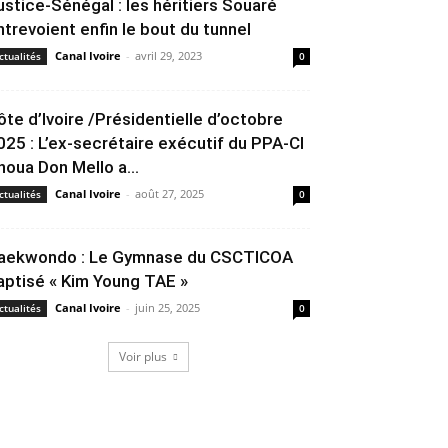
ustice-Sénégal : les héritiers Souaré
ntrevoient enfin le bout du tunnel
Canal Ivoire
-
avril 29, 2023
ctualités
0
ôte d’Ivoire /Présidentielle d’octobre
025 : L’ex-secrétaire exécutif du PPA-CI
houa Don Mello a...
Canal Ivoire
-
août 27, 2025
ctualités
0
aekwondo : Le Gymnase du CSCTICOA
aptisé « Kim Young TAE »
Canal Ivoire
-
juin 25, 2025
ctualités
0
Voir plus