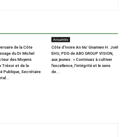
Actualités
ersaire de la Côte
Côte d’Ivoire An 66/ Gnamien H. Joël
essage du Dr Michel
EHU, PDG de ABO GROUP VISION,
cteur des Moyens
aux jeunes : « Continuez à cultiver
 Trésor et de la
l’excellence, l’intégrité et le sens
é Publique, Secrétaire
de...
al...