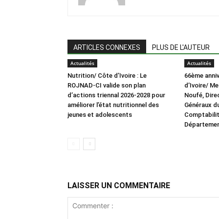
ARTICLES CONNEXES
PLUS DE L'AUTEUR
Actualités
Actualités
Nutrition/ Côte d’Ivoire : Le
66ème anniv
ROJNAD-CI valide son plan
d’Ivoire/ M
d’actions triennal 2026-2028 pour
Noufé, Dire
améliorer l’état nutritionnel des
Généraux du
jeunes et adolescents
Comptabilit
Département
LAISSER UN COMMENTAIRE