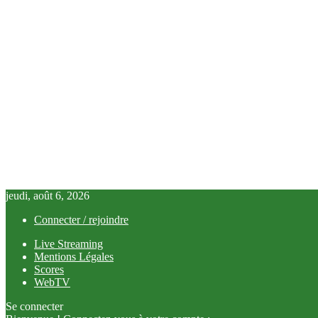
jeudi, août 6, 2026
Connecter / rejoindre
Live Streaming
Mentions Légales
Scores
WebTV
Se connecter