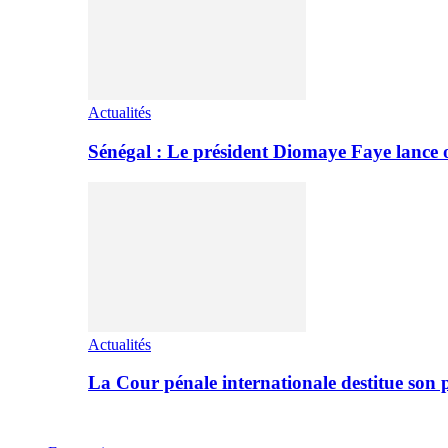
Actualités
Sénégal : Le président Diomaye Faye lance of
Actualités
La Cour pénale internationale destitue so