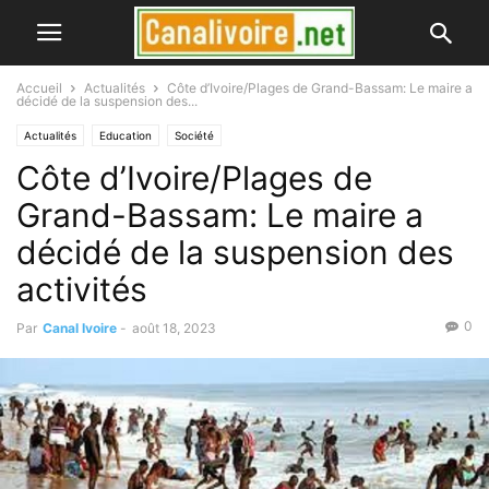
Accueil
Actualités
Côte d’Ivoire/Plages de Grand-Bassam: Le maire a
décidé de la suspension des...
Actualités
Education
Société
Côte d’Ivoire/Plages de
Grand-Bassam: Le maire a
décidé de la suspension des
activités
0
Par
Canal Ivoire
-
août 18, 2023