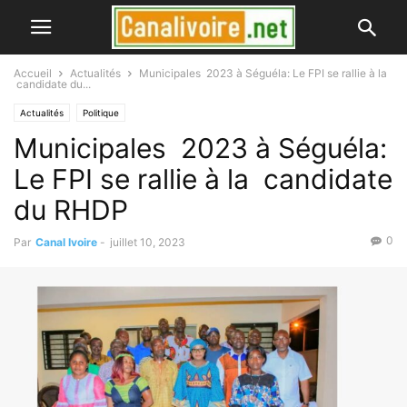
Accueil
Actualités
Municipales 2023 à Séguéla: Le FPI se rallie à la
candidate du...
Actualités
Politique
Municipales 2023 à Séguéla:
Le FPI se rallie à la candidate
du RHDP
0
Par
Canal Ivoire
-
juillet 10, 2023