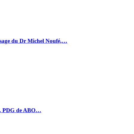
essage du Dr Michel Noufé,…
HU, PDG de ABO…