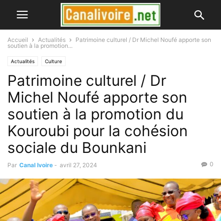
Accueil
Actualités
Patrimoine culturel / Dr Michel Noufé apporte son
soutien à la promotion...
Actualités
Culture
Patrimoine culturel / Dr
Michel Noufé apporte son
soutien à la promotion du
Kouroubi pour la cohésion
sociale du Bounkani
0
Par
Canal Ivoire
-
avril 27, 2024