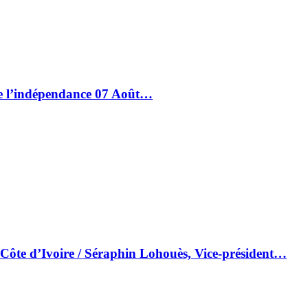
de l’indépendance 07 Août…
 Côte d’Ivoire / Séraphin Lohouès, Vice-président…