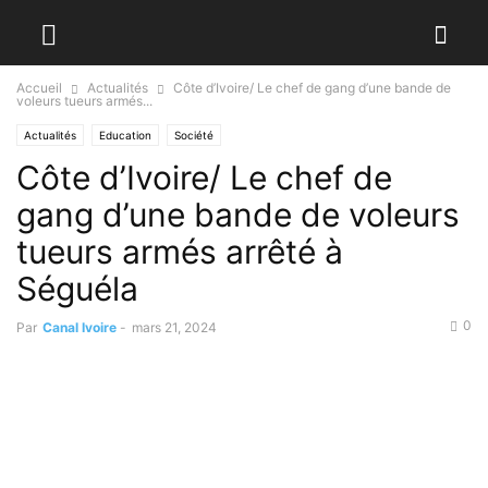
Accueil
Actualités
Côte d’Ivoire/ Le chef de gang d’une bande de
voleurs tueurs armés...
Actualités
Education
Société
Côte d’Ivoire/ Le chef de
gang d’une bande de voleurs
tueurs armés arrêté à
Séguéla
0
Par
Canal Ivoire
-
mars 21, 2024