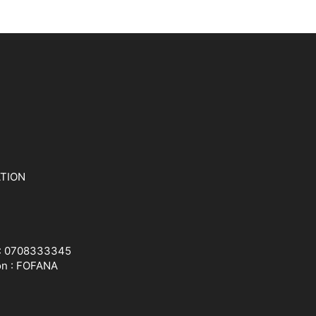
ATION
 : 0708333345
on : FOFANA