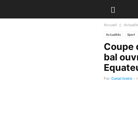
Accueil
Actualit
Actualités
Sport
Coupe d
bal ouv
Equate
Par
Canal Ivoire
-