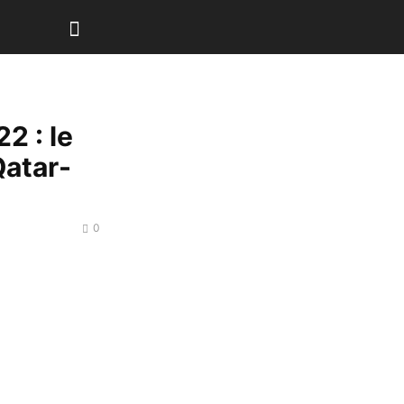
2 : le
Qatar-
0