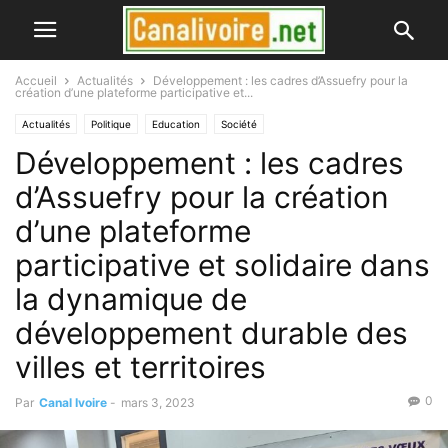
Accueil
Actualités
Développement : les cadres d’Assuefry pour la
création d’une plateforme participative et...
Actualités
Politique
Education
Société
Développement : les cadres
d’Assuefry pour la création
d’une plateforme
participative et solidaire dans
la dynamique de
développement durable des
villes et territoires
0
Par
Canal Ivoire
-
mars 3, 2023