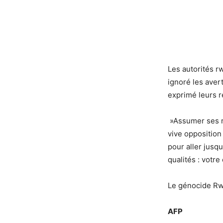
Les autorités r
ignoré les aver
exprimé leurs r
»Assumer ses re
vive opposition
pour aller jusq
qualités : votr
Le génocide Rwa
AFP