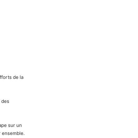
fforts de la
é des
ape sur un
r ensemble.