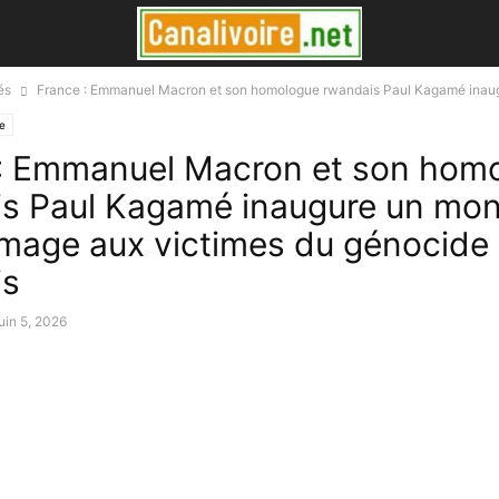
és
France : Emmanuel Macron et son homologue rwandais Paul Kagamé inaugu
ue
: Emmanuel Macron et son hom
is Paul Kagamé inaugure un mo
age aux victimes du génocide
is
juin 5, 2026