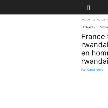
Accueil
Actualit
Actualités
Politiq
France 
rwanda
en homm
rwanda
Par
Canal Ivoire
-