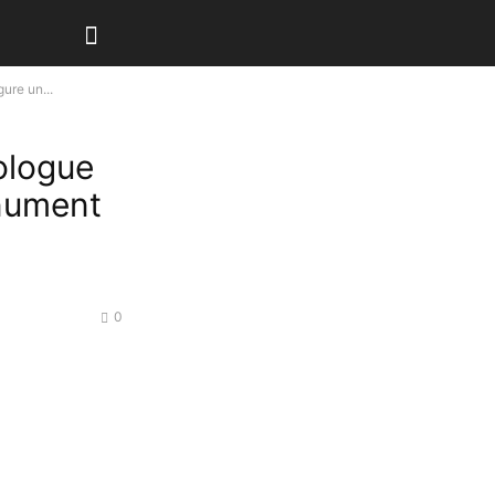
re un...
ologue
nument
0