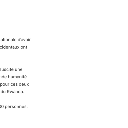
tionale d’avoir
ccidentaux ont
suscite une
rande humanité
r pour ces deux
t du Rwanda.
000 personnes.