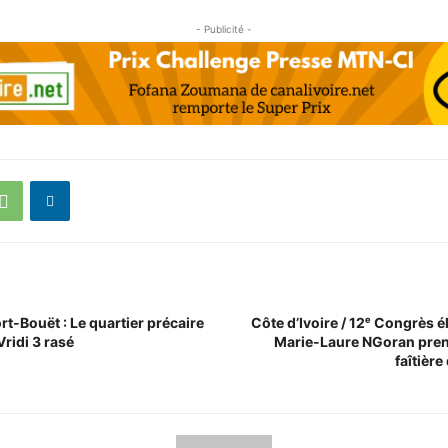
- Publicité -
ort-Bouët : Le quartier précaire
Côte d’Ivoire / 12ᵉ Congrès él
Vridi 3 rasé
Marie-Laure NGoran prend
faîtière