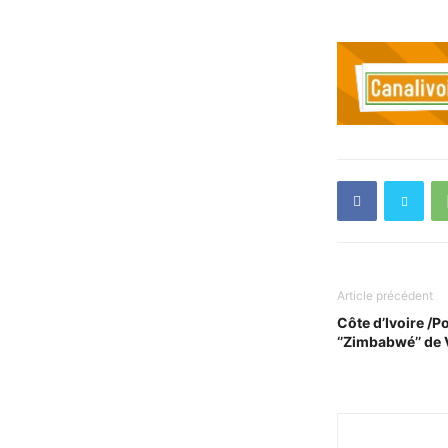
Article précédent
Côte d’Ivoire /P
‘’Zimbabwé’’ de 