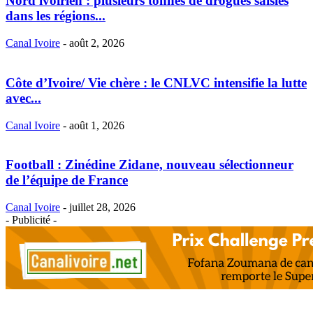
Nord ivoirien : plusieurs tonnes de drogues saisies
dans les régions...
Canal Ivoire
-
août 2, 2026
Côte d’Ivoire/ Vie chère : le CNLVC intensifie la lutte
avec...
Canal Ivoire
-
août 1, 2026
Football : Zinédine Zidane, nouveau sélectionneur
de l’équipe de France
Canal Ivoire
-
juillet 28, 2026
- Publicité -