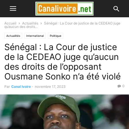
Accueil
Actualités
Sénégal : La Cour de justice de la CEDEAO juge
qu’aucun des droits...
Actualités
International
Politique
Sénégal : La Cour de justice
de la CEDEAO juge qu’aucun
des droits de l’opposant
Ousmane Sonko n’a été violé
0
Par
Canal Ivoire
-
novembre 17, 2023