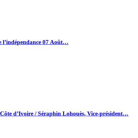
de l’indépendance 07 Août…
 Côte d’Ivoire / Séraphin Lohouès, Vice-président…