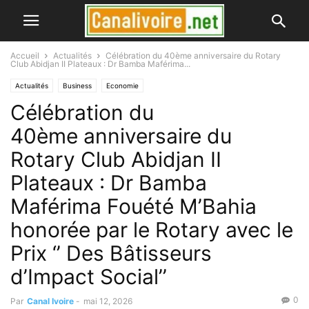
Accueil
Actualités
Célébration du 40ème anniversaire du Rotary
Club Abidjan II Plateaux : Dr Bamba Maférima...
Actualités
Business
Economie
Célébration du
40ème anniversaire du
Rotary Club Abidjan II
Plateaux : Dr Bamba
Maférima Fouété M’Bahia
honorée par le Rotary avec le
Prix ‘’ Des Bâtisseurs
d’Impact Social’’
0
Par
Canal Ivoire
-
mai 12, 2026