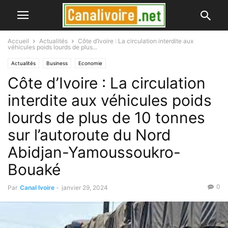
Accueil
Actualités
Côte d’Ivoire : La circulation interdite aux
véhicules poids lourds de plus...
Actualités
Business
Economie
Côte d’Ivoire : La circulation
interdite aux véhicules poids
lourds de plus de 10 tonnes
sur l’autoroute du Nord
Abidjan-Yamoussoukro-
Bouaké
0
Par
Canal Ivoire
-
janvier 29, 2024