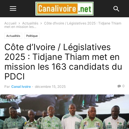
Accueil
Actualités
Côte d’Ivoire / Législatives 2025 : Tidjane Thiam
met en mission les...
Actualités
Politique
Côte d’Ivoire / Législatives
2025 : Tidjane Thiam met en
mission les 163 candidats du
PDCI
0
Par
Canal Ivoire
-
décembre 15, 2025