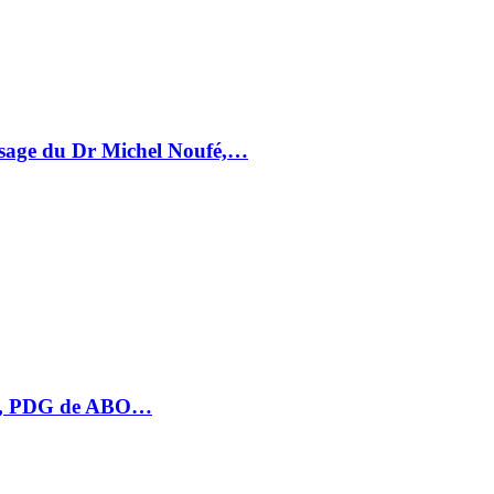
essage du Dr Michel Noufé,…
HU, PDG de ABO…