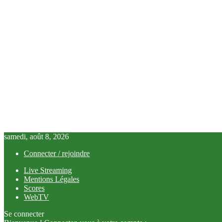
samedi, août 8, 2026
Connecter / rejoindre
Live Streaming
Mentions Légales
Scores
WebTV
Se connecter