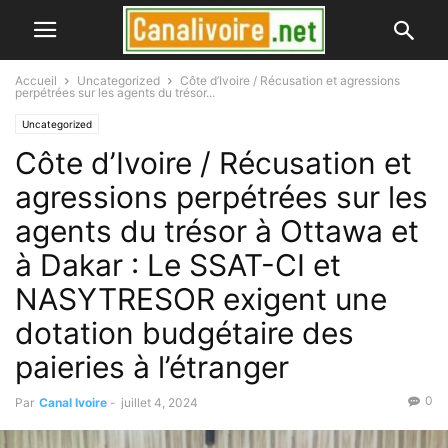
Accueil
Uncategorized
Côte d’Ivoire / Récusation et agressions
perpétrées sur les agents du trésor...
Uncategorized
Côte d’Ivoire / Récusation et
agressions perpétrées sur les
agents du trésor à Ottawa et
à Dakar : Le SSAT-CI et
NASYTRESOR exigent une
dotation budgétaire des
paieries à l’étranger
0
Par
Canal Ivoire
-
juillet 4, 2024