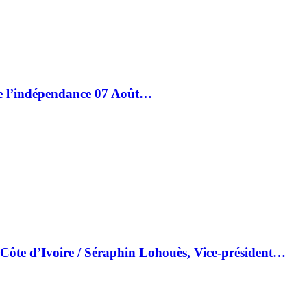
de l’indépendance 07 Août…
 Côte d’Ivoire / Séraphin Lohouès, Vice-président…