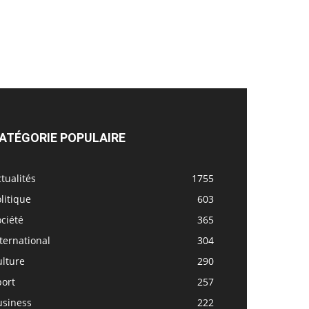
ATÉGORIE POPULAIRE
tualités
1755
litique
603
ciété
365
ternational
304
ulture
290
port
257
usiness
222