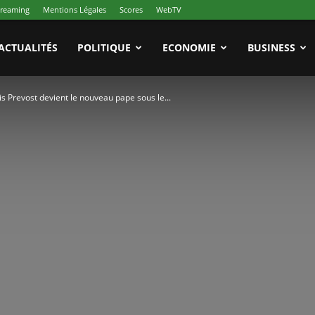
treaming
Mentions Légales
Scores
WebTV
ACTUALITÉS
POLITIQUE
ECONOMIE
BUSINESS
 Prevost devient le nouveau pape sous le...