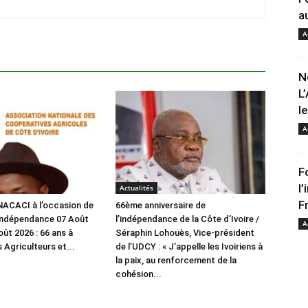
a
A
N
L
l
A
F
l
Actualités
F
ACACI à l’occasion de
66ème anniversaire de
l’indépendance 07 Août
l’indépendance de la Côte d’Ivoire /
A
ût 2026 : 66 ans à
Séraphin Lohouès, Vice-président
s Agriculteurs et...
de l’UDCY : « J’appelle les Ivoiriens à
la paix, au renforcement de la
cohésion...