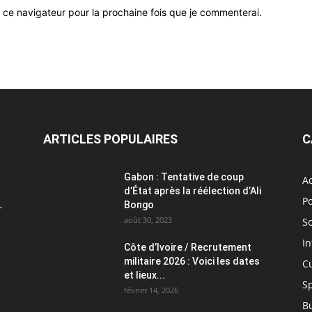
 ce navigateur pour la prochaine fois que je commenterai.
ARTICLES POPULAIRES
C
Gabon : Tentative de coup
Ac
d’État après la réélection d’Ali
Po
L
Bongo
août 30, 2023
So
In
Côte d’Ivoire / Recrutement
militaire 2026 : Voici les dates
C
et lieux...
S
février 14, 2026
B