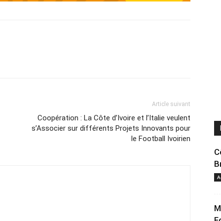
Article suivant
Coopération : La Côte d’Ivoire et l’Italie veulent
s’Associer sur différents Projets Innovants pour
le Football Ivoirien
C
B
A
M
F