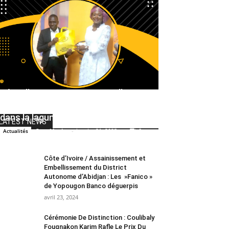
Côte d’Ivoire : Un passager d’un
bateau bus de la SOTRA s’est jeté
dans la lagune à Abidjan.
LATEST NEWS
Canal Ivoire
-
janvier 21, 2023
0
Actualités
Côte d’Ivoire / Assainissement et
Embellissement du District
Autonome d’Abidjan : Les »Fanico »
de Yopougon Banco déguerpis
avril 23, 2024
Cérémonie De Distinction : Coulibaly
Fougnakon Karim Rafle Le Prix Du