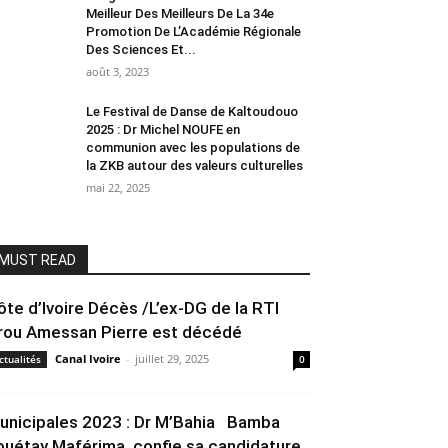
Meilleur Des Meilleurs De La 34e
Promotion De L’Académie Régionale
Des Sciences Et...
août 3, 2023
Le Festival de Danse de Kaltoudouo
2025 : Dr Michel NOUFE en
communion avec les populations de
la ZKB autour des valeurs culturelles
mai 22, 2025
MUST READ
ôte d’Ivoire Décès /L’ex-DG de la RTI
rou Amessan Pierre est décédé
Canal Ivoire
-
juillet 29, 2025
ctualités
0
unicipales 2023 : Dr M’Bahia Bamba
ouétay Maférima confie sa candidature