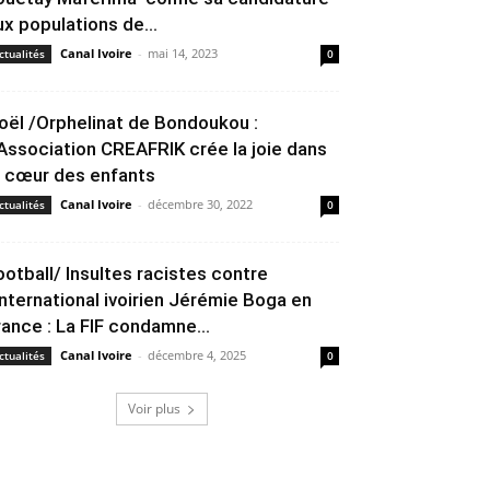
ux populations de...
Canal Ivoire
-
mai 14, 2023
ctualités
0
oël /Orphelinat de Bondoukou :
’Association CREAFRIK crée la joie dans
e cœur des enfants
Canal Ivoire
-
décembre 30, 2022
ctualités
0
ootball/ Insultes racistes contre
’international ivoirien Jérémie Boga en
rance : La FIF condamne...
Canal Ivoire
-
décembre 4, 2025
ctualités
0
Voir plus