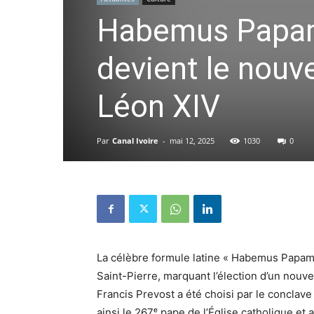
Habemus Papam 
devient le nouv
Léon XIV
Par
Canal Ivoire
-
mai 12, 2025
1030
0
La célèbre formule latine « Habemus Papam 
Saint-Pierre, marquant l’élection d’un nouv
Francis Prevost a été choisi par le conclav
ainsi le 267ᵉ pape de l’Église catholique et