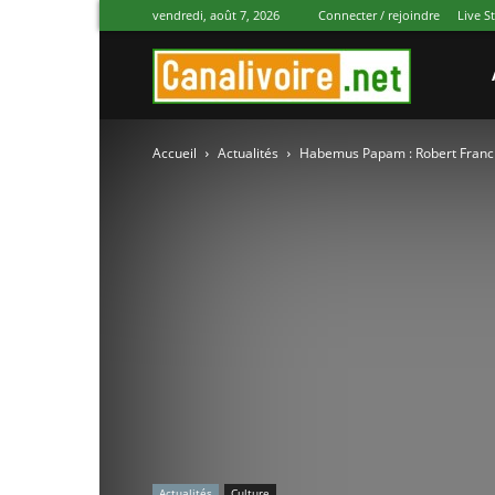
vendredi, août 7, 2026
Connecter / rejoindre
Live S
Canal
Accueil
Actualités
Habemus Papam : Robert Francis
Ivoire
Actualités
Culture