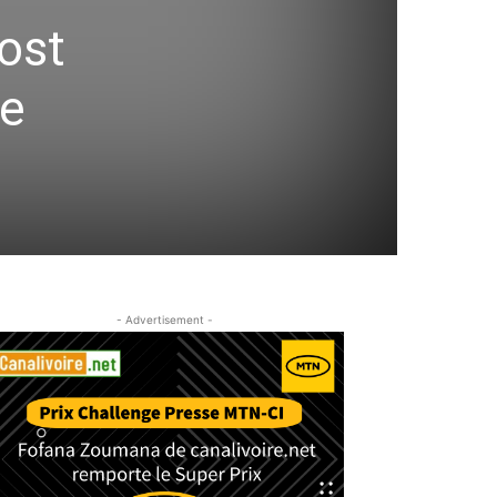
ost
de
- Advertisement -