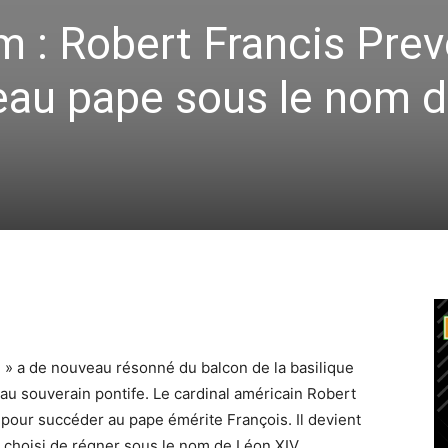
: Robert Francis Prev
eau pape sous le nom 
» a de nouveau résonné du balcon de la basilique
eau souverain pontife. Le cardinal américain Robert
e pour succéder au pape émérite François. Il devient
 a choisi de régner sous le nom de Léon XIV.