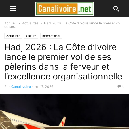
Accueil
Actualités
Hadj 2026 : La Côte d’Ivoire lance le premier vol
de ses...
Actualités
Culture
International
Hadj 2026 : La Côte d’Ivoire
lance le premier vol de ses
pèlerins dans la ferveur et
l’excellence organisationnelle
0
Par
Canal Ivoire
-
mai 7, 2026