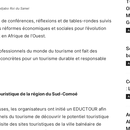
T
O
ndjabo Roi du Sanwi
M
 de conférences, réflexions et de tables-rondes suivis
G
 réformes économiques et sociales pour l’évolution
A
t en Afrique de l’Ouest.
S
rofessionnels du monde du tourisme ont fait des
b
concrètes pour un tourisme durable et responsable
A
C
:
ouristique de la région du Sud-Comoé
A
isses, les organisateurs ont initié un EDUCTOUR afin
A
nels du tourisme de découvrir le potentiel touristique
A
isite des sites touristiques de la ville balnéaire de
M