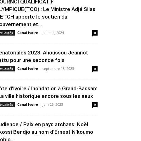
OURNOI QUALIFICATIF
LYMPIQUE(TQO) : Le Ministre Adjé Silas
ETCH apporte le soutien du
ouvernement et...
Canal Ivoire
-
juillet 4, 2024
ctualités
0
énatoriales 2023: Ahoussou Jeannot
attu pour une seconde fois
Canal Ivoire
-
septembre 18, 2023
ctualités
0
ôte d’Ivoire / Inondation à Grand-Bassam
 La ville historique encore sous les eaux
Canal Ivoire
-
juin 26, 2023
ctualités
0
udience / Paix en pays atchans: Noël
kossi Bendjo au nom d’Ernest N’koumo
obio...