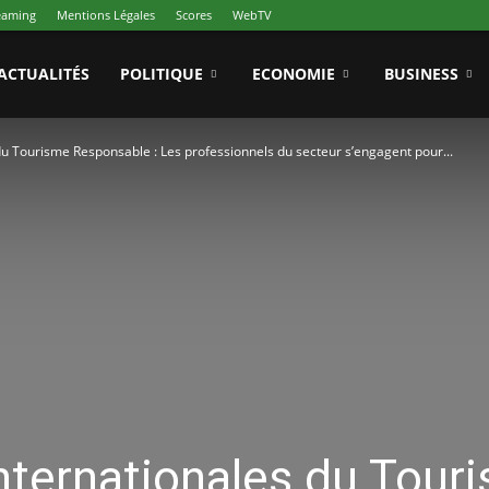
reaming
Mentions Légales
Scores
WebTV
ACTUALITÉS
POLITIQUE
ECONOMIE
BUSINESS
u Tourisme Responsable : Les professionnels du secteur s’engagent pour...
nternationales du Tour