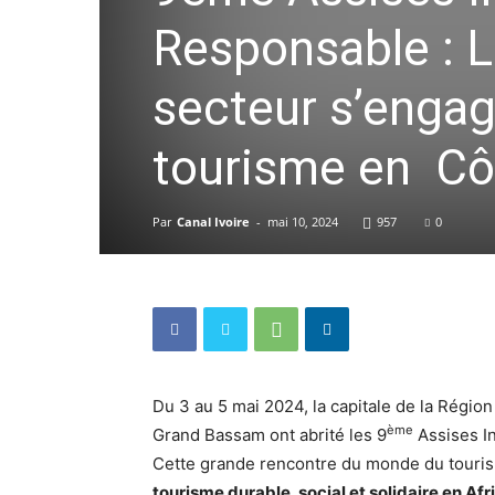
Responsable : L
secteur s’engag
tourisme en Côt
Par
Canal Ivoire
-
mai 10, 2024
957
0
Du 3 au 5 mai 2024, la capitale de la Régio
ème
Grand Bassam ont abrité les 9
Assises I
Cette grande rencontre du monde du touris
tourisme durable, social et solidaire en Afr