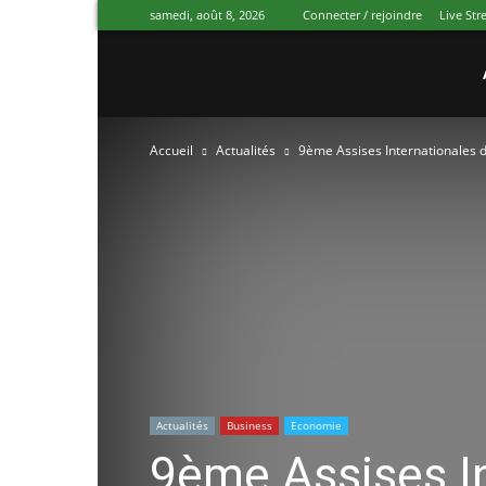
samedi, août 8, 2026
Connecter / rejoindre
Live St
Canal
Accueil
Actualités
9ème Assises Internationales d
Ivoire
Actualités
Business
Economie
9ème Assises I