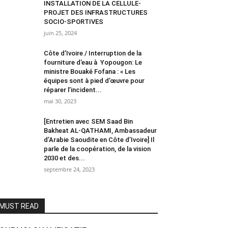
INSTALLATION DE LA CELLULE-
PROJET DES INFRASTRUCTURES
SOCIO-SPORTIVES
juin 25, 2024
Côte d’Ivoire / Interruption de la
fourniture d’eau à Yopougon: Le
ministre Bouaké Fofana : « Les
équipes sont à pied d’œuvre pour
réparer l’incident...
mai 30, 2023
[Entretien avec SEM Saad Bin
Bakheat AL-QATHAMI, Ambassadeur
d’Arabie Saoudite en Côte d’Ivoire] Il
parle de la coopération, de la vision
2030 et des...
septembre 24, 2023
MUST READ