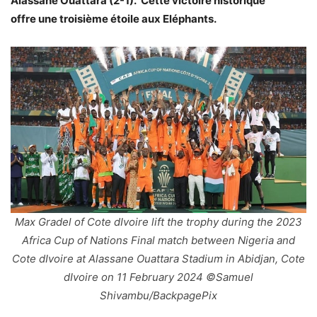
Alassane Ouattara (2-1).
Cette victoire historique
offre
une troisième étoile aux Eléphants.
Max Gradel of Cote dIvoire lift the trophy during the 2023
Africa Cup of Nations Final match between Nigeria and
Cote dIvoire at Alassane Ouattara Stadium in Abidjan, Cote
dIvoire on 11 February 2024 ©Samuel
Shivambu/BackpagePix