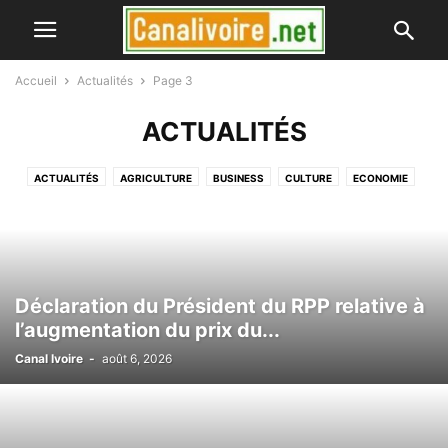
Accueil
Actualités
Page 3
ACTUALITÉS
ACTUALITÉS
AGRICULTURE
BUSINESS
CULTURE
ECONOMIE
EDUCATION
INTERNATIONAL
MODE
POLITIQUE
SANTÉ
SPORT
TECHNOLOGIES
VIDÉO
Déclaration du Président du RPP relative à
l’augmentation du prix du...
Canal Ivoire
-
août 6, 2026