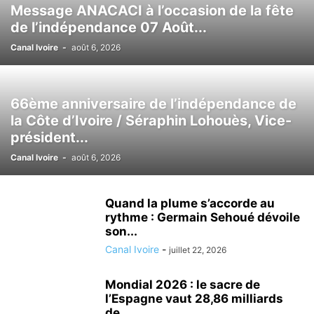
Message ANACACI à l’occasion de la fête
de l’indépendance 07 Août...
Canal Ivoire
-
août 6, 2026
66ème anniversaire de l’indépendance de
la Côte d’Ivoire / Séraphin Lohouès, Vice-
président...
Canal Ivoire
-
août 6, 2026
Quand la plume s’accorde au
rythme : Germain Sehoué dévoile
son...
Canal Ivoire
-
juillet 22, 2026
Mondial 2026 : le sacre de
l’Espagne vaut 28,86 milliards
de...