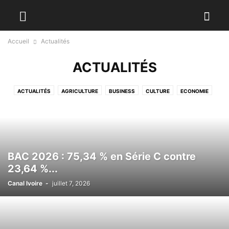
Accueil
Actualités
ACTUALITÉS
ACTUALITÉS
AGRICULTURE
BUSINESS
CULTURE
ECONOMIE
EDUCATION
INTERNATIONAL
MODE
POLITIQUE
SANTÉ
SPORT
TECHNOLOGIES
VIDÉO
BAC 2026 : 75,34 % en Série C contre
23,64 %...
Canal Ivoire
-
juillet 7, 2026