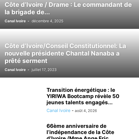
Côte d’Ivoire / Drame : Le commandant de
la brigade de...
Canal Ivoire
-
décembre 4, 2025
Côte d’Ivoire/Conseil Constitutionnel: La
nouvelle présidente Chantal Nanaba a
prêté serment
Canal Ivoire
-
juillet 17, 2023
Transition énergétique : le
YIRIWA Bootcamp révèle 50
jeunes talents engagés...
Canal Ivoire
-
août 4, 2026
66ème anniversaire de
l’indépendance de la Côte
d’Ivoire /Mme Ange Eric...