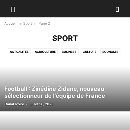
Accueil
Sport
Page 2
SPORT
ACTUALITÉS
AGRICULTURE
BUSINESS
CULTURE
ECONOMIE
EDUCATION
INTERNATIONAL
MODE
POLITIQUE
SANTÉ
SPORT
TECHNOLOGIES
VIDÉO
Football : Zinédine Zidane, nouveau
sélectionneur de l’équipe de France
Canal Ivoire
-
juillet 28, 2026