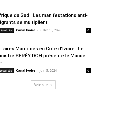
frique du Sud : Les manifestations anti-
igrants se multiplient
Canal Ivoire
-
juillet 13, 2026
ctualités
0
ffaires Maritimes en Côte d’Ivoire : Le
inistre SERÉY DOH présente le Manuel
...
Canal Ivoire
-
juin 5, 2024
ctualités
0
Voir plus