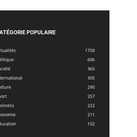
ATÉGORIE POPULAIRE
tualités
1758
litique
606
ciété
365
ternational
305
ulture
290
port
257
usiness
222
conomie
211
ducation
152