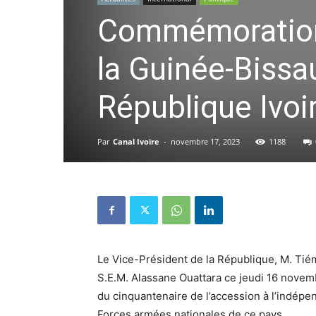
Commémoration
la Guinée-Bissau
République Ivoir
Par
Canal Ivoire
-
novembre 17, 2023
1188
Le Vice-Président de la République, M. Tié
S.E.M. Alassane Ouattara ce jeudi 16 nove
du cinquantenaire de l’accession à l’indépe
Forces armées nationales de ce pays.