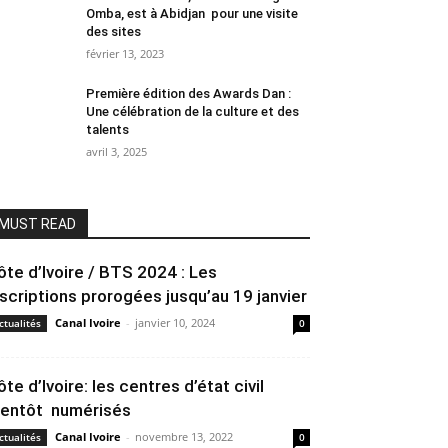
Omba, est à Abidjan pour une visite
des sites
février 13, 2023
Première édition des Awards Dan :
Une célébration de la culture et des
talents
avril 3, 2025
MUST READ
ôte d’Ivoire / BTS 2024 : Les
nscriptions prorogées jusqu’au 19 janvier
Canal Ivoire
-
janvier 10, 2024
ctualités
0
ôte d’Ivoire: les centres d’état civil
ientôt numérisés
Canal Ivoire
-
novembre 13, 2022
ctualités
0