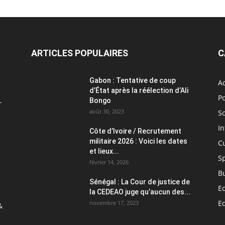
ARTICLES POPULAIRES
C
Gabon : Tentative de coup
Ac
d’État après la réélection d’Ali
Po
L
Bongo
août 30, 2023
So
In
Côte d’Ivoire / Recrutement
militaire 2026 : Voici les dates
C
et lieux...
S
février 14, 2026
B
Sénégal : La Cour de justice de
E
la CEDEAO juge qu’aucun des...
E
novembre 17, 2023
&