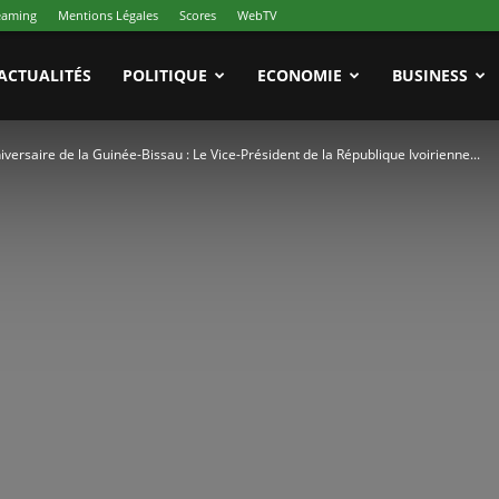
reaming
Mentions Légales
Scores
WebTV
ACTUALITÉS
POLITIQUE
ECONOMIE
BUSINESS
saire de la Guinée-Bissau : Le Vice-Président de la République Ivoirienne...