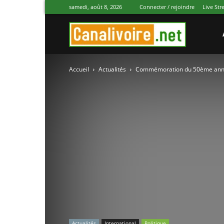
samedi, août 8, 2026
Connecter / rejoindre
Live St
Canal
Accueil
Actualités
Commémoration du 50ème anniver
Ivoire
Actualités
International
Politique