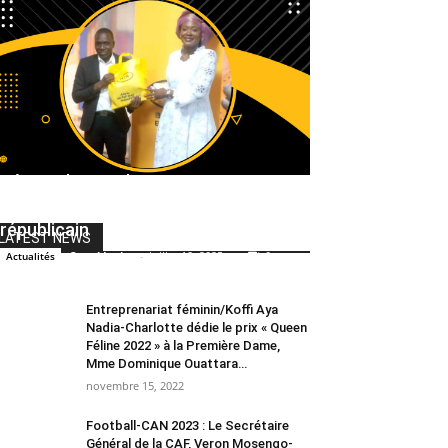
Région du Bounkani/ DOROPO :
Quand l’or mine le respect
républicain
LATEST NEWS
Canal Ivoire
-
juillet 19, 2025
0
Actualités
Entreprenariat féminin/Koffi Aya
Nadia-Charlotte dédie le prix « Queen
Féline 2022 » à la Première Dame,
Mme Dominique Ouattara…
novembre 15, 2022
Football-CAN 2023 : Le Secrétaire
Général de la CAF, Veron Mosengo-