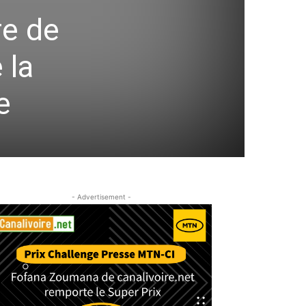
e de
 la
e
- Advertisement -