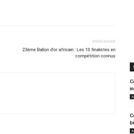
Article suivant
23ème Ballon d’or africain : Les 10 finalistes en
compétition connus
C
i
A
C
b
A