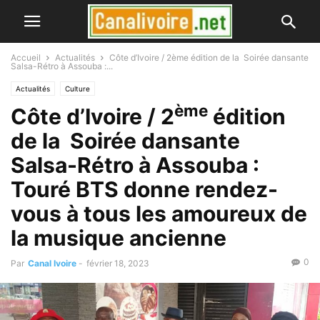
Accueil
Actualités
Côte d’Ivoire / 2ème édition de la Soirée dansante
Salsa-Rétro à Assouba :...
Actualités
Culture
ème
Côte d’Ivoire / 2
édition
de la Soirée dansante
Salsa-Rétro à Assouba :
Touré BTS donne rendez-
vous à tous les amoureux de
la musique ancienne
0
Par
Canal Ivoire
-
février 18, 2023