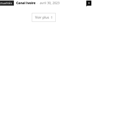
Canal Ivoire
-
avril 30, 2023
ctualités
0
Voir plus