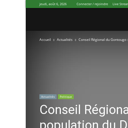
jeudi, août 6, 2026
Connecter / rejoindre
Live Stre
Canal
Accueil
Actualités
Conseil Régional du Gontougo :
Ivoire
Actualités
Politique
Conseil Régiona
population du 