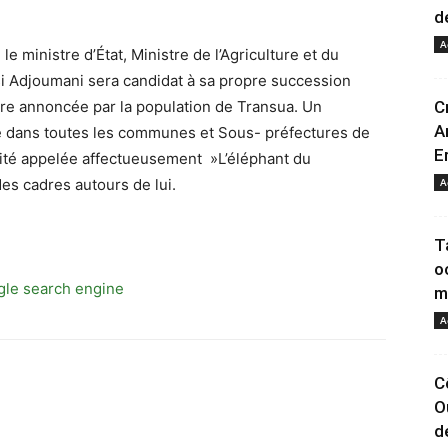
d
A
e ministre d’État, Ministre de l’Agriculture et du
Adjoumani sera candidat à sa propre succession
ure annoncée par la population de Transua. Un
C
A
le dans toutes les communes et Sous- préfectures de
E
alité appelée affectueusement »L’éléphant du
 des cadres autours de lui.
A
T
o
m
A
C
O
de