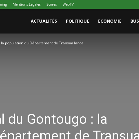
aming
Mentions Légales
Scores
WebTV
ACTUALITÉS
POLITIQUE
ECONOMIE
BUS
 la population du Département de Transua lance...
l du Gontougo : la
Département de Transu