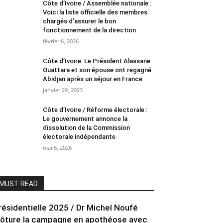
Côte d’Ivoire / Assemblée nationale :
Voici la liste officielle des membres
chargés d’assurer le bon
fonctionnement de la direction
février 6, 2026
Côte d’Ivoire: Le Président Alassane
Ouattara et son épouse ont regagné
Abidjan après un séjour en France
janvier 29, 2023
Côte d’Ivoire / Réforme électorale :
Le gouvernement annonce la
dissolution de la Commission
électorale indépendante
mai 6, 2026
MUST READ
résidentielle 2025 / Dr Michel Noufé
lôture la campagne en apothéose avec