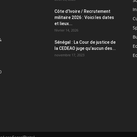
So
In
Côte d’Ivoire / Recrutement
militaire 2026 : Voici les dates
C
et lieux...
S
février 14, 2026
B
&
Sénégal : La Cour de justice de
E
la CEDEAO juge qu’aucun des...
E
novembre 17, 2023
0