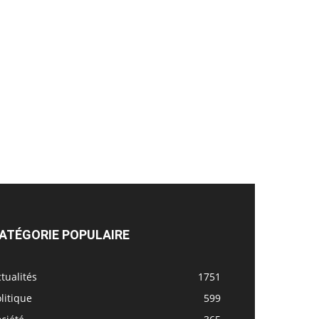
ATÉGORIE POPULAIRE
tualités
1751
litique
599