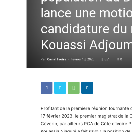
lance une motio
candidature du 
Kouassi Adjoum
Par
Canal Ivoire
-
février 18, 2023
851
0
Profitant de la première réunion tournante
17 février 2023, le premier magistrat de 
Céverin, par ailleurs PCA de Côte d’Ivoire P
Kouassia Niaguni a fait savoir la position d