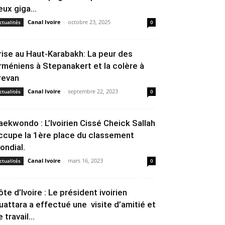
eux giga...
Canal Ivoire
-
octobre 23, 2025
ctualités
0
rise au Haut-Karabakh: La peur des
rméniens à Stepanakert et la colère à
revan
Canal Ivoire
-
septembre 22, 2023
ctualités
0
aekwondo : L’Ivoirien Cissé Cheick Sallah
ccupe la 1ère place du classement
ondial.
Canal Ivoire
-
mars 16, 2023
ctualités
0
ôte d’Ivoire : Le président ivoirien
uattara a effectué une visite d’amitié et
 travail...