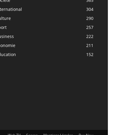
ciété
365
ternational
304
ulture
290
port
257
usiness
222
conomie
211
ducation
152