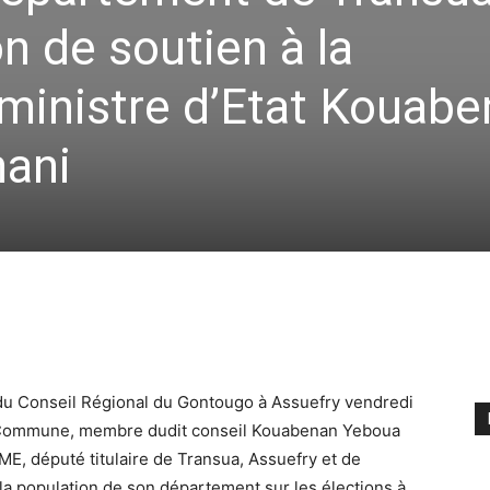
n de soutien à la
ministre d’Etat Kouab
ani
 du Conseil Régional du Gontougo à Assuefry vendredi
la Commune, membre dudit conseil Kouabenan Yeboua
ME, député titulaire de Transua, Assuefry et de
e la population de son département sur les élections à