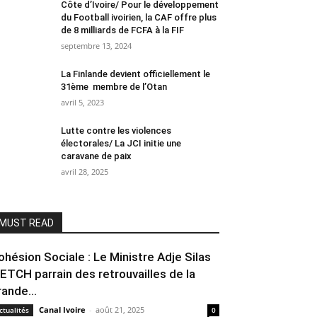
Côte d’Ivoire/ Pour le développement
du Football ivoirien, la CAF offre plus
de 8 milliards de FCFA à la FIF
septembre 13, 2024
La Finlande devient officiellement le
31ème membre de l’Otan
avril 5, 2023
Lutte contre les violences
électorales/ La JCI initie une
caravane de paix
avril 28, 2025
MUST READ
ohésion Sociale : Le Ministre Adje Silas
ETCH parrain des retrouvailles de la
rande...
Canal Ivoire
-
août 21, 2025
ctualités
0