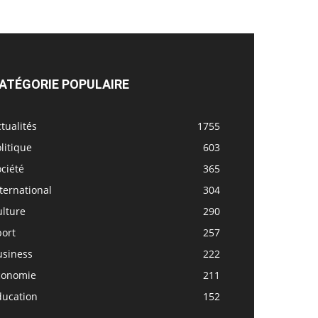
ATÉGORIE POPULAIRE
tualités
1755
litique
603
ciété
365
ternational
304
ulture
290
port
257
usiness
222
conomie
211
ducation
152