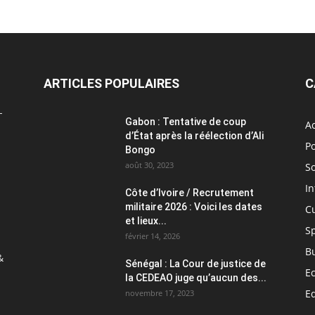
ARTICLES POPULAIRES
C
L
Gabon : Tentative de coup
Ac
d’État après la réélection d’Ali
Po
Bongo
août 30, 2023
So
In
Côte d’Ivoire / Recrutement
militaire 2026 : Voici les dates
C
et lieux...
S
février 14, 2026
B
&
Sénégal : La Cour de justice de
E
la CEDEAO juge qu’aucun des...
E
novembre 17, 2023