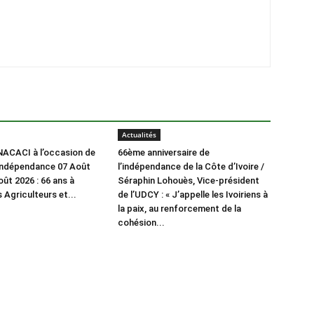
Actualités
ACACI à l’occasion de
66ème anniversaire de
l’indépendance 07 Août
l’indépendance de la Côte d’Ivoire /
ût 2026 : 66 ans à
Séraphin Lohouès, Vice-président
s Agriculteurs et...
de l’UDCY : « J’appelle les Ivoiriens à
la paix, au renforcement de la
cohésion...