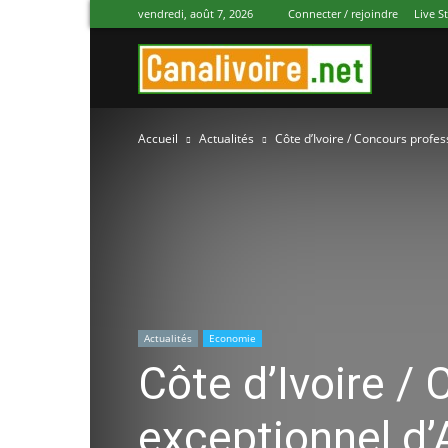
vendredi, août 7, 2026
Connecter / rejoindre
Live S
Canal
Accueil
Actualités
Côte d’Ivoire / Concours profes
Ivoire
Actualités
Economie
Côte d’Ivoire /
exceptionnel d’