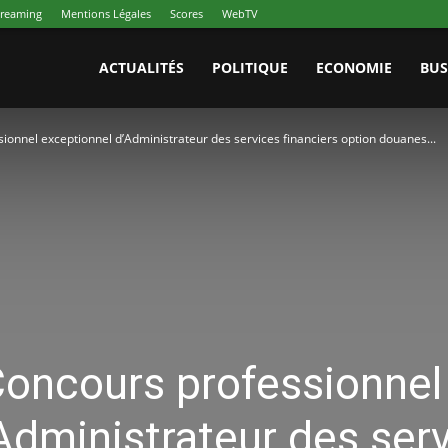
treaming
Mentions Légales
Scores
WebTV
ACTUALITÉS
POLITIQUE
ECONOMIE
BUS
sionnel exceptionnel d’Administrateur des services financiers option douanes...
 Concours professionnel
Administrateur des ser