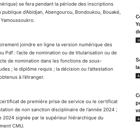
mérique) se fera pendant la période des inscriptions
ion publique d’Abidjan, Abengourou, Bondoukou, Bouaké,
C
t Yamoussoukro.
Y
d
U
atoirement joindre en ligne la version numérique des
u Pdf : l’acte de nomination ou de titularisation ou de
S
acte de nomination dans les fonctions de sous-
la
des ; le diplôme requis ; la décision ou l’attestation
A
obtenus à l’étranger.
C
ertificat de première prise de service ou le certificat
p
station de non sanction disciplinaire de l’année 2024 ;
va
ée 2024 signée par le supérieur hiérarchique du
A
lement CMU.