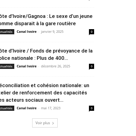
ôte d’Ivoire/Gagnoa : Le sexe d’un jeune
omme disparait à la gare routière
Canal Ivoire
-
janvier 9, 2025
ctualités
0
ôte d’Ivoire / Fonds de prévoyance de la
olice nationale : Plus de 400...
Canal Ivoire
-
décembre 26, 2025
ctualités
0
éconciliation et cohésion nationale: un
telier de renforcement des capacités
es acteurs sociaux ouvert...
Canal Ivoire
-
mai 17, 2023
ctualités
0
Voir plus