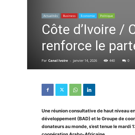
Actualités
Business
Economie
Politique
Côte d’Ivoire /
renforce le part
Par
Canal Ivoire
-
janvier 14, 2026
440
0
Une réunion consultative de haut niveau en
développement (BAD) et le Groupe de coord
donateurs au monde, s’est tenue le mardi 13
coopération Arabo-Africaine.