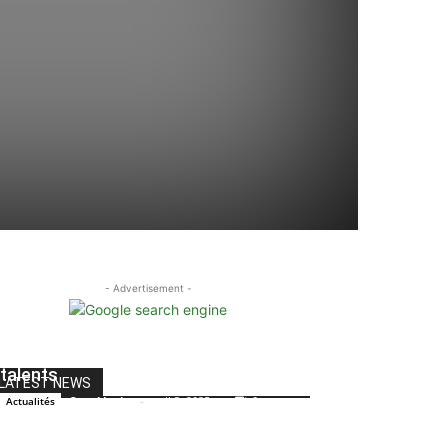
- Advertisement -
Première édition des Awards Dan :
Une célébration de la culture et des
talents
LATEST NEWS
Canal Ivoire
-
avril 3, 2025
0
Actualités