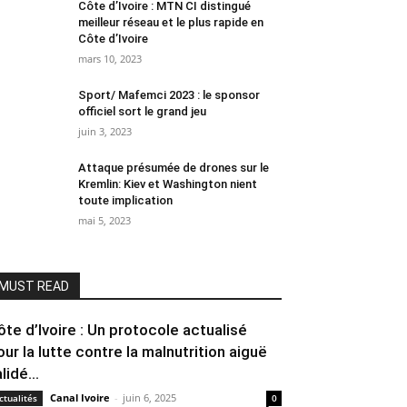
Côte d’Ivoire : MTN CI distingué
meilleur réseau et le plus rapide en
Côte d’Ivoire
mars 10, 2023
Sport/ Mafemci 2023 : le sponsor
officiel sort le grand jeu
juin 3, 2023
Attaque présumée de drones sur le
Kremlin: Kiev et Washington nient
toute implication
mai 5, 2023
MUST READ
ôte d’Ivoire : Un protocole actualisé
our la lutte contre la malnutrition aiguë
lidé...
Canal Ivoire
-
juin 6, 2025
ctualités
0