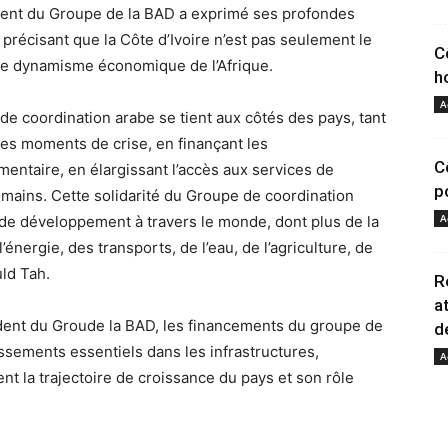
sident du Groupe de la BAD a exprimé ses profondes
 précisant que la Côte d’Ivoire n’est pas seulement le
C
i le dynamisme économique de l’Afrique.
h
A
de coordination arabe se tient aux côtés des pays, tant
les moments de crise, en finançant les
C
imentaire, en élargissant l’accès aux services de
p
umains. Cette solidarité du Groupe de coordination
A
s de développement à travers le monde, dont plus de la
’énergie, des transports, de l’eau, de l’agriculture, de
uld Tah.
R
a
ésident du Groude la BAD, les financements du groupe de
d
ssements essentiels dans les infrastructures,
A
ent la trajectoire de croissance du pays et son rôle