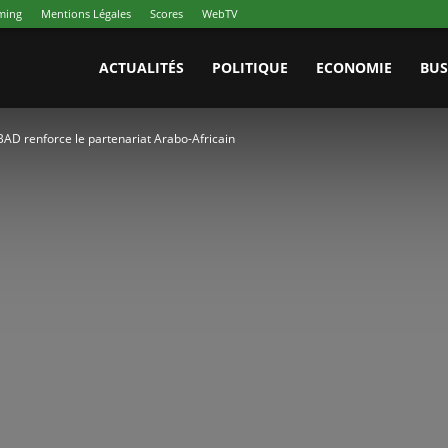
aming
Mentions Légales
Scores
WebTV
ACTUALITÉS
POLITIQUE
ECONOMIE
BUS
 BAD renforce le partenariat Arabo-Africain