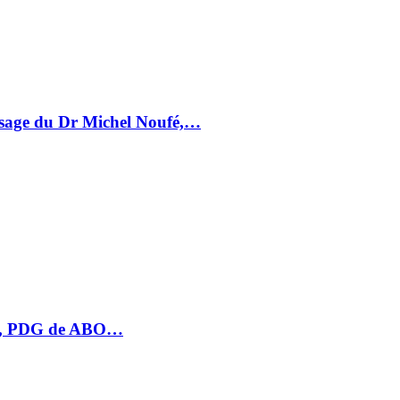
essage du Dr Michel Noufé,…
HU, PDG de ABO…