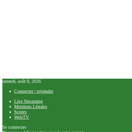
samedi, août 8, 2026
Connecter / rejoindre
Live Streaming
Mentions Légales
Scores
WebTV
Se connecter