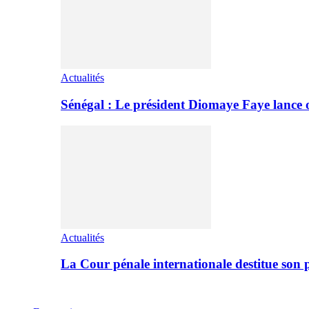
Actualités
Sénégal : Le président Diomaye Faye lance of
Actualités
La Cour pénale internationale destitue so