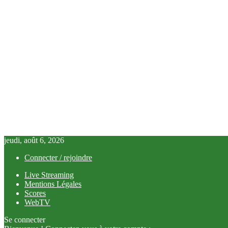
jeudi, août 6, 2026
Connecter / rejoindre
Live Streaming
Mentions Légales
Scores
WebTV
Se connecter