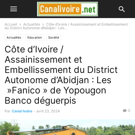
Accueil
Actualités
Côte d’Ivoire / Assainissement et Embellissement
du District Autonome d’Abidjan : Les...
Actualités
Education
Société
Côte d’Ivoire /
Assainissement et
Embellissement du District
Autonome d’Abidjan : Les
»Fanico » de Yopougon
Banco déguerpis
0
Par
Canal Ivoire
-
avril 23, 2024