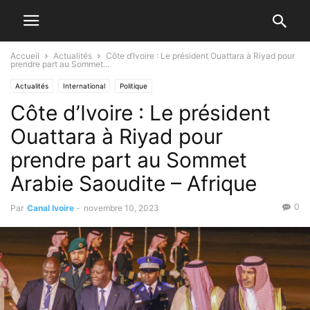
Accueil
Actualités
Côte d’Ivoire : Le président Ouattara à Riyad pour
prendre part au Sommet...
Actualités
International
Politique
Côte d’Ivoire : Le président
Ouattara à Riyad pour
prendre part au Sommet
Arabie Saoudite – Afrique
0
Par
Canal Ivoire
-
novembre 10, 2023