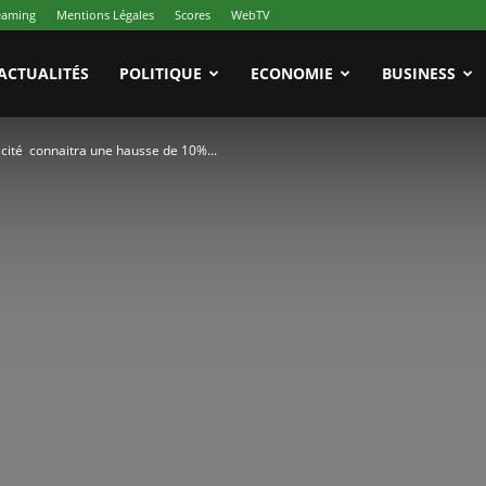
reaming
Mentions Légales
Scores
WebTV
ACTUALITÉS
POLITIQUE
ECONOMIE
BUSINESS
tricité connaitra une hausse de 10%...