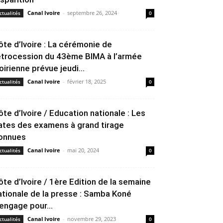
Canal Ivoire
-
septembre 26, 2024
ctualités
0
ôte d’Ivoire : La cérémonie de
étrocession du 43ème BIMA à l’armée
voirienne prévue jeudi...
Canal Ivoire
-
février 18, 2025
ctualités
0
ôte d’Ivoire / Education nationale : Les
ates des examens à grand tirage
onnues
Canal Ivoire
-
mai 20, 2024
ctualités
0
ôte d’Ivoire / 1ère Edition de la semaine
ationale de la presse : Samba Koné
’engage pour...
Canal Ivoire
-
novembre 29, 2023
ctualités
0