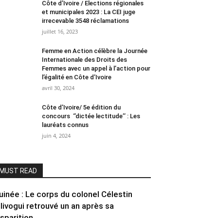
Côte d’Ivoire / Elections régionales
et municipales 2023 : La CEI juge
irrecevable 3548 réclamations
juillet 16, 2023
Femme en Action célèbre la Journée
Internationale des Droits des
Femmes avec un appel à l’action pour
l’égalité en Côte d’Ivoire
avril 30, 2024
Côte d’Ivoire/ 5e édition du
concours ‘’dictée lectitude’’ : Les
lauréats connus
juin 4, 2024
MUST READ
uinée : Le corps du colonel Célestin
ilivogui retrouvé un an après sa
isparition