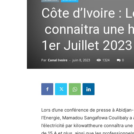
Côte d’Ivoire : L
connaitra une h
1er Juillet 2023
Par
Canal Ivoire
-
juin 8, 2023
1324
0
Lors d’une conférence de presse à Abidjan-P
l’Energie, Mamadou Sangafowa Coulibaly a af
l’électricité par kilowattheure connaîtra u
de 15 A et plus, ainsi que les professionne