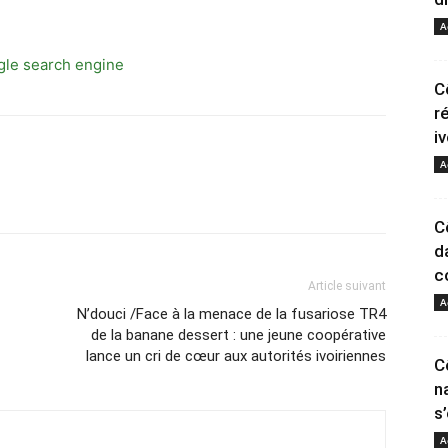
A
C
r
i
A
C
d
c
Article suivant
A
N’douci /Face à la menace de la fusariose TR4
de la banane dessert : une jeune coopérative
lance un cri de cœur aux autorités ivoiriennes
C
n
s
A