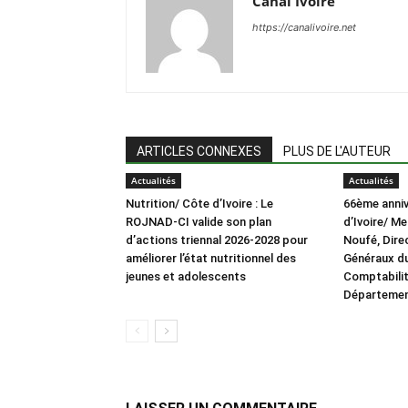
Canal Ivoire
https://canalivoire.net
ARTICLES CONNEXES
PLUS DE L'AUTEUR
Actualités
Actualités
Nutrition/ Côte d’Ivoire : Le
66ème anniv
ROJNAD-CI valide son plan
d’Ivoire/ M
d’actions triennal 2026-2028 pour
Noufé, Dire
améliorer l’état nutritionnel des
Généraux du
jeunes et adolescents
Comptabilit
Département