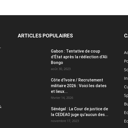
ARTICLES POPULAIRES
C
L
Gabon : Tentative de coup
Ac
d’État après la réélection d’Ali
Po
Bongo
août 30, 2023
So
In
Côte d’Ivoire / Recrutement
militaire 2026 : Voici les dates
C
et lieux...
S
février 14, 2026
B
&
Sénégal : La Cour de justice de
E
la CEDEAO juge qu’aucun des...
E
novembre 17, 2023