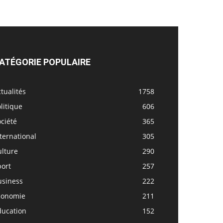
ATÉGORIE POPULAIRE
tualités
1758
litique
606
ciété
365
ternational
305
ulture
290
port
257
usiness
222
conomie
211
ducation
152