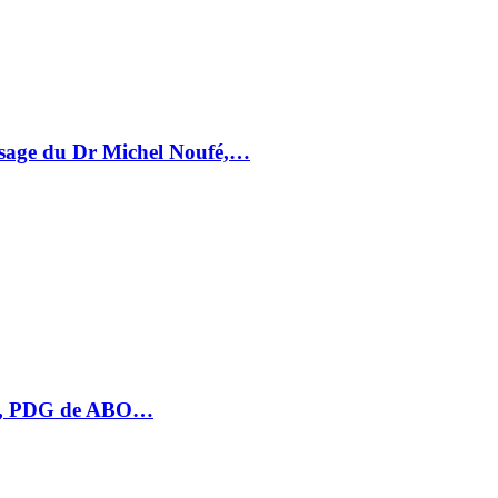
essage du Dr Michel Noufé,…
HU, PDG de ABO…