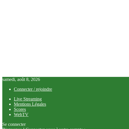
samedi, août 8, 2026
Connecter / rejoindre
Live Streaming
Mentions Légales
Scores
WebTV
Se connecter