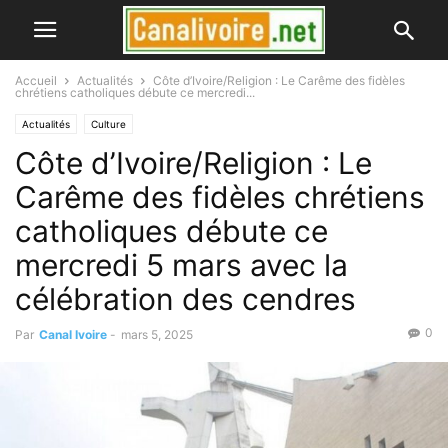
Accueil
Actualités
Côte d’Ivoire/Religion : Le Carême des fidèles
chrétiens catholiques débute ce mercredi...
Actualités
Culture
Côte d’Ivoire/Religion : Le
Carême des fidèles chrétiens
catholiques débute ce
mercredi 5 mars avec la
célébration des cendres
0
Par
Canal Ivoire
-
mars 5, 2025