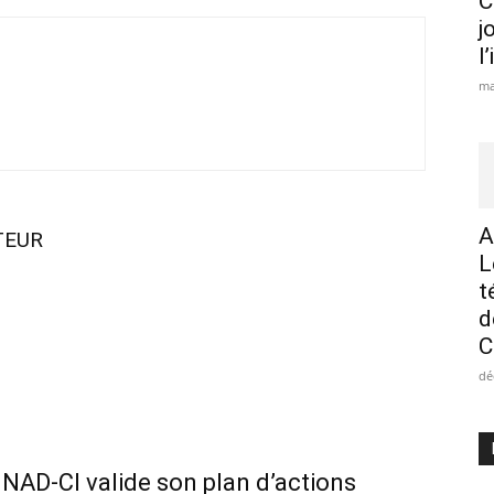
C
j
l
ma
A
TEUR
L
t
d
C
dé
OJNAD-CI valide son plan d’actions