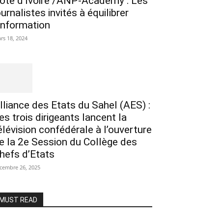
ôte d’Ivoire /ANP-Academy : Les
ournalistes invités à équilibrer
’information
rs 18, 2024
lliance des Etats du Sahel (AES) :
es trois dirigeants lancent la
élévision confédérale à l’ouverture
e la 2e Session du Collège des
hefs d’Etats
cembre 26, 2025
MUST READ