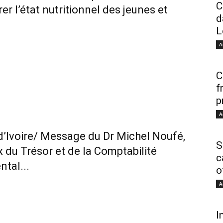
C
r l’état nutritionnel des jeunes et
d
L
A
C
f
p
A
d’Ivoire/ Message du Dr Michel Noufé,
S
du Trésor et de la Comptabilité
c
tal...
o
A
I