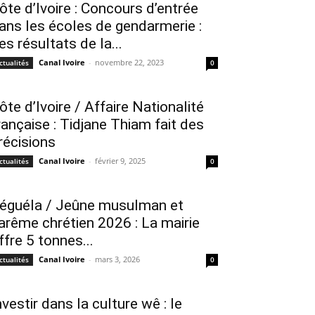
ôte d’Ivoire : Concours d’entrée
ans les écoles de gendarmerie :
es résultats de la...
Canal Ivoire
-
novembre 22, 2023
ctualités
0
ôte d’Ivoire / Affaire Nationalité
rançaise : Tidjane Thiam fait des
récisions
Canal Ivoire
-
février 9, 2025
ctualités
0
éguéla / Jeûne musulman et
arême chrétien 2026 : La mairie
ffre 5 tonnes...
Canal Ivoire
-
mars 3, 2026
ctualités
0
nvestir dans la culture wê : le