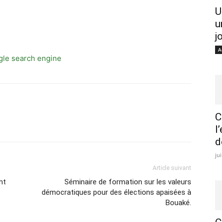
U
u
j
A
C
l
d
ju
Article suivant
nt
Séminaire de formation sur les valeurs
démocratiques pour des élections apaisées à
Bouaké.