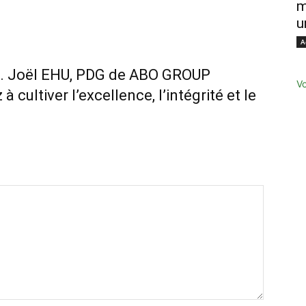
m
u
A
H. Joël EHU, PDG de ABO GROUP
Vo
à cultiver l’excellence, l’intégrité et le