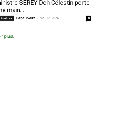
inistre SEREY Doh Célestin porte
ne main...
Canal Ivoire
-
mai 12, 2024
ctualités
0
ir plus