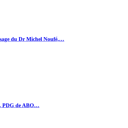
essage du Dr Michel Noufé,…
HU, PDG de ABO…