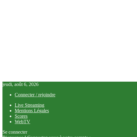
jeudi, août 6, 2026
Connecter / rejoindre
Live Streaming
Mentions Légales
Scores
WebTV
Se connecter