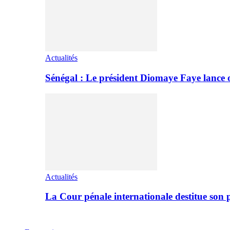
Actualités
Sénégal : Le président Diomaye Faye lance of
Actualités
La Cour pénale internationale destitue so