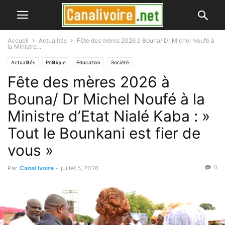
Accueil
Actualités
Fête des mères 2026 à Bouna/ Dr Michel Noufé à
la Ministre...
Actualités
Politique
Education
Société
Fête des mères 2026 à
Bouna/ Dr Michel Noufé à la
Ministre d’Etat Nialé Kaba : »
Tout le Bounkani est fier de
vous »
0
Par
Canal Ivoire
-
juillet 5, 2026