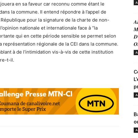
A
jouera en sa faveur car reconnu comme étant le
 dans la commune. Il entend répondre à l’appel de
République pour la signature de la charte de non-
𝑨
 l’opinion nationale et internationale face à ‘’la
𝑴
ortante qui en cette période sensible se permet selon
𝑫
 la représentation régionale de la CEI dans la commune.
𝑶
blant à de l’intimidation vis-à-vis de cette institution
A
e-t-il.
C
L
p
A
B
o
A