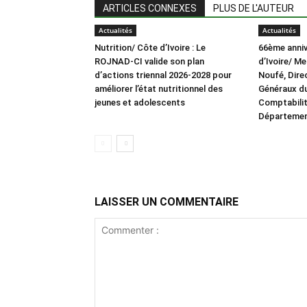
ARTICLES CONNEXES
PLUS DE L'AUTEUR
Actualités
Actualités
Nutrition/ Côte d’Ivoire : Le
66ème anniv
ROJNAD-CI valide son plan
d’Ivoire/ M
d’actions triennal 2026-2028 pour
Noufé, Dire
améliorer l’état nutritionnel des
Généraux du
jeunes et adolescents
Comptabilit
Département
LAISSER UN COMMENTAIRE