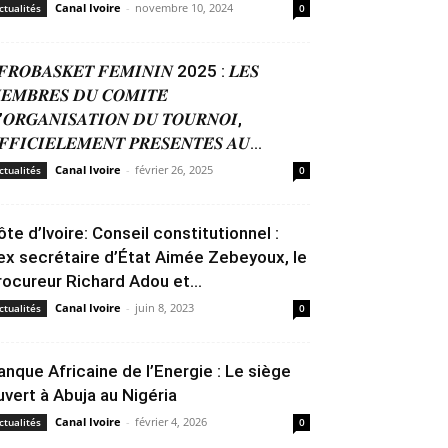
Canal Ivoire
-
novembre 10, 2024
ctualités
0
𝑭𝑹𝑶𝑩𝑨𝑺𝑲𝑬𝑻 𝑭𝑬𝑴𝑰𝑵𝑰𝑵 2025 : 𝑳𝑬𝑺
𝑬𝑴𝑩𝑹𝑬𝑺 𝑫𝑼 𝑪𝑶𝑴𝑰𝑻𝑬́
’𝑶𝑹𝑮𝑨𝑵𝑰𝑺𝑨𝑻𝑰𝑶𝑵 𝑫𝑼 𝑻𝑶𝑼𝑹𝑵𝑶𝑰,
𝑭𝑭𝑰𝑪𝑰𝑬𝑳𝑬𝑴𝑬𝑵𝑻 𝑷𝑹𝑬𝑺𝑬𝑵𝑻𝑬́𝑺 𝑨𝑼...
Canal Ivoire
-
février 26, 2025
ctualités
0
ôte d’Ivoire: Conseil constitutionnel :
’ex secrétaire d’État Aimée Zebeyoux, le
rocureur Richard Adou et...
Canal Ivoire
-
juin 8, 2023
ctualités
0
anque Africaine de l’Energie : Le siège
uvert à Abuja au Nigéria
Canal Ivoire
-
février 4, 2026
ctualités
0