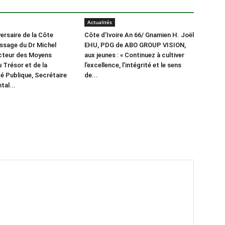
Actualités
ersaire de la Côte
Côte d’Ivoire An 66/ Gnamien H. Joël
essage du Dr Michel
EHU, PDG de ABO GROUP VISION,
cteur des Moyens
aux jeunes : « Continuez à cultiver
 Trésor et de la
l’excellence, l’intégrité et le sens
é Publique, Secrétaire
de...
al...