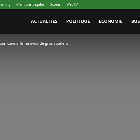
reaming
Mentions Légales
Scores
WebTV
ACTUALITÉS
POLITIQUE
ECONOMIE
BUS
ur Koné affirme avoir de gros soutiens