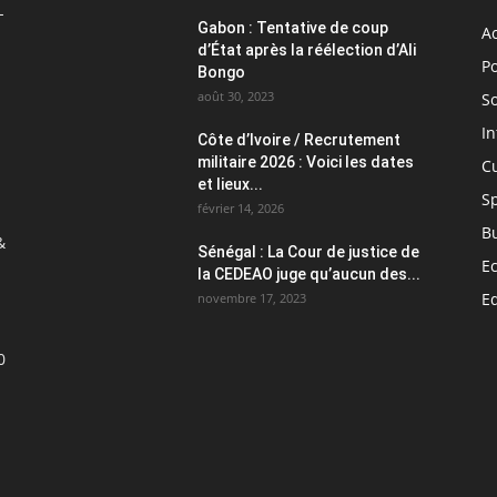
L
Gabon : Tentative de coup
Ac
d’État après la réélection d’Ali
Po
Bongo
août 30, 2023
So
In
Côte d’Ivoire / Recrutement
militaire 2026 : Voici les dates
C
et lieux...
S
février 14, 2026
B
&
Sénégal : La Cour de justice de
E
la CEDEAO juge qu’aucun des...
E
novembre 17, 2023
0