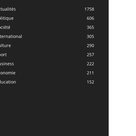
tualités
1758
litique
606
ciété
365
ternational
305
ulture
290
port
257
usiness
222
conomie
211
ducation
152