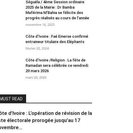
Séguéla / 4ème Session ordinaire
2025 de la Mairie : Dr Bamba
Maférima M’Bahia se félicite des
progrès réalisés au cours de l’année
novembre 16, 2025
Côte d’Ivoire : Faé Emerse confirmé
entraineur titulaire des Eléphants
février 20, 2024
Côte d’Ivoire /Religion : La fête de
Ramadan sera célébrée ce vendredi
20 mars 2026
mars 20, 2026
MUST READ
ôte d’Ivoire : L’opération de révision de la
iste électorale prorogée jusqu’au 17
ovembre...