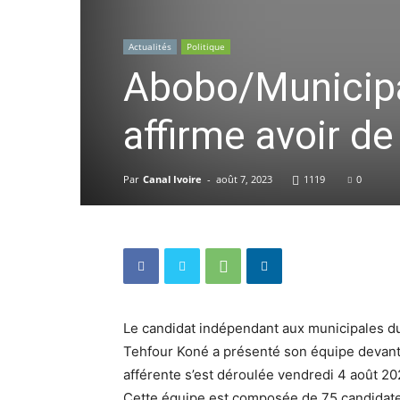
Actualités
Politique
Abobo/Municipa
affirme avoir de
Par
Canal Ivoire
-
août 7, 2023
1119
0
Le candidat indépendant aux municipales 
Tehfour Koné a présenté son équipe devant
afférente s’est déroulée vendredi 4 août 20
Cette équipe est composée de 75 candidates