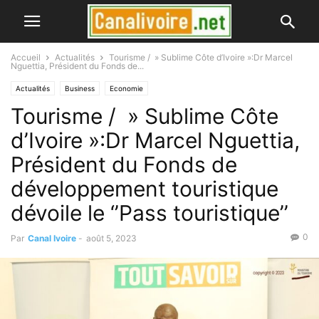
Accueil
Actualités
Tourisme / » Sublime Côte d’Ivoire »:Dr Marcel
Nguettia, Président du Fonds de...
Actualités
Business
Economie
Tourisme / » Sublime Côte
d’Ivoire »:Dr Marcel Nguettia,
Président du Fonds de
développement touristique
dévoile le ‘’Pass touristique’’
0
Par
Canal Ivoire
-
août 5, 2023