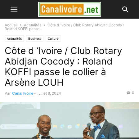
Accueil
Actualités
Côte d ‘Ivoire / Club Rotary Abidjan Cocody :
Roland KOFFI passe...
Actualités
Business
Culture
Côte d ‘Ivoire / Club Rotary
Abidjan Cocody : Roland
KOFFI passe le collier à
Arsène LOUH
0
Par
Canal Ivoire
-
juillet 8, 2024