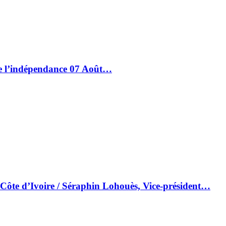
de l’indépendance 07 Août…
 Côte d’Ivoire / Séraphin Lohouès, Vice-président…