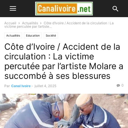
Accueil
Actualités
Côte d’Ivoire / Accident de la circulation : La
victime percutée par l’artiste...
Actualités
Education
Société
Côte d’Ivoire / Accident de la
circulation : La victime
percutée par l’artiste Molare a
succombé à ses blessures
0
Par
Canal Ivoire
-
juillet 4, 2025